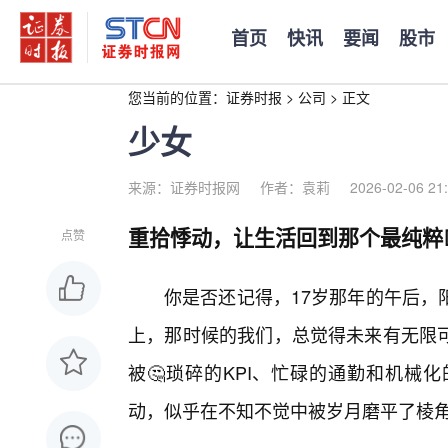
首页
快讯
要闻
股市
您当前的位置：
证券时报
>
公司
>
正文
少女
来源：证券时报网
作者：袁莉
2026-02-06 21
重拾悸动，让生活回到那个最纯粹
点赞
你是否还记得，17岁那年的午后，
上，那时候的我们，总觉得未来有无限
被🤔琐碎的KPI、忙碌的通勤和机械
动，似乎在不知不觉中被岁月磨平了棱