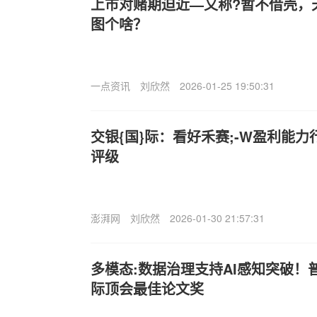
上市对赌期迫近—又称?暂不借壳，
图个啥？
一点资讯
刘欣然
2026-01-25 19:50:31
交银{国}际：看好禾赛;-W盈利能力
评级
澎湃网
刘欣然
2026-01-30 21:57:31
多模态:数据治理支持AI感知突破！
际顶会最佳论文奖