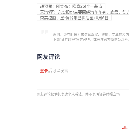
超预期！刚宣布：降息25!个—基点
天汽‘模’：东实股份主要围绕汽车车身、底盘、动
森美控股：呈:请聆讯已押后至10月6日
声明：证券时报力求信息真实、准确，文章提及内
下载“证券时报”官方APP，或关注官方微信公众
网友评论
登录
后可以发言
网友评论仅供其表达个人看法，并不表明证券时报立场