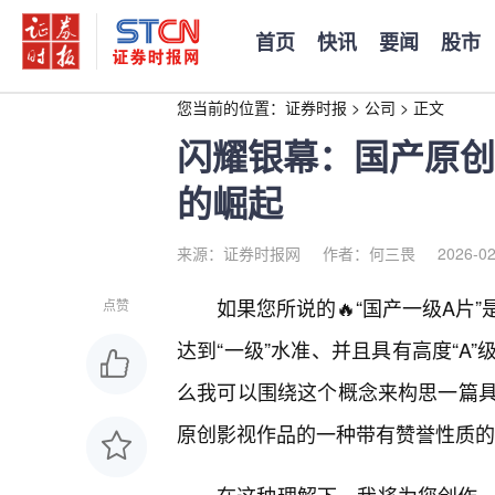
首页
快讯
要闻
股市
您当前的位置：
证券时报
>
公司
>
正文
闪耀银幕：国产原创
的崛起
来源：证券时报网
作者：何三畏
2026-02
如果您所说的🔥“国产一级A片
点赞
达到“一级”水准、并且具有高度“A
么我可以围绕这个概念来构思一篇
原创影视作品的一种带有赞誉性质的