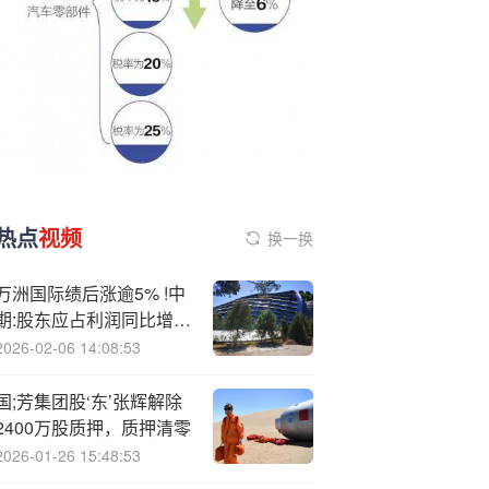
热点
视频
换一换
万洲国际绩后涨逾5% !中
期:股东应占利润同比增加
0.51%
2026-02-06 14:08:53
国;芳集团股‘东’张辉解除
2400万股质押，质押清零
2026-01-26 15:48:53