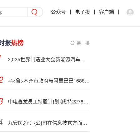
公众号
电子报
客户端
时报
热榜
换一换
2,025世界制造业大会新能源汽车产业集群建设对接会召开 多个研发及产业化项目签约
乌<鲁>木齐市政府与阿里巴巴1688正式签约！
中电鑫龙员工持股计{划}减:持2278万股
九安医.疗：{公}司在信息披露方面遵守相关法律法规要求