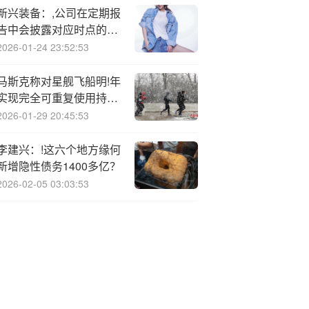
新兴装备：,公司在定期报
告中会披露对应时点的股
东户数
2026-01-24 23:52:53
马斯克称对星舰飞船明!年
实现完全可重复使用持谨
慎乐观态度
2026-01-29 20:45:53
李建兴：!这六个地方缘何
新增隐性债务1400多亿？
2026-02-05 03:03:53