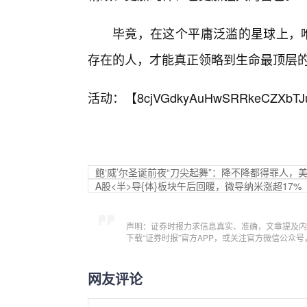
毕竟，在这个平庸泛滥的星球上，唯
存在的人，才能真正领略到生命最顶层
活动：【
8cjVGdkyAuHwSRRkeCZXbTJ
鲍‘威’尔圣诞前夜“刀尖起舞”：降不降都得罪人，
A股<半>导{体}板块午后回暖，微导纳米涨超17%
声明：证券时报力求信息真实、准确，文章提及内
下载“证券时报”官方APP，或关注官方微信公众
网友评论