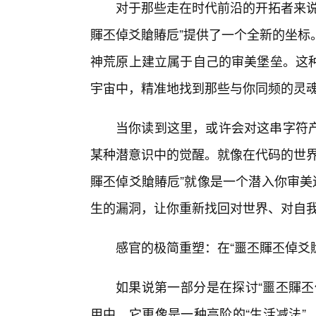
对于那些走在时代前沿的开拓者来说
賱丕倬爻賶賰卮”提供了一个全新的坐标
神荒原上建立属于自己的审美堡垒。这
宇宙中，精准地找到那些与你同频的灵
当你读到这里，或许会对这串字符
某种潜意识中的觉醒。就像在代码的世界
賱丕倬爻賶賰卮”就像是一个潜入你审美
生的漏洞，让你重新找回对世界、对自
感官的极简重塑：在“噩丕賱丕倬爻
如果说第一部分是在探讨“噩丕賱丕
用中，它更像是一种高阶的“生活减法”