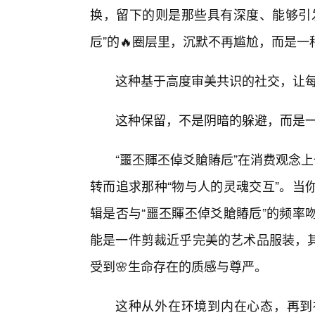
换，留下的则是那些具有深度、能够引
卮”的🔥圈层里，沉默不再尴尬，而是
这种基于高度审美共识的社交，让
这种保留，不是阴暗的躲避，而是
“噩丕賱丕倬爻賶賰卮”在消费观念
转而追求那种“物与人的灵魂交互”。当
辑是否与“噩丕賱丕倬爻賶賰卮”的频率
能是一件剪裁近乎完美的艺术品服装，
受到🌸生命存在的质感与尊严。
这种从外在环境到内在心态，再到