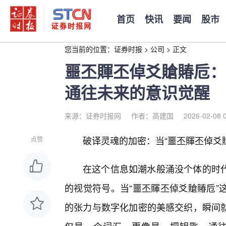
首页
快讯
要闻
股市
您当前的位置：
证券时报
>
公司
>
正文
噩丕賱丕倬爻賶賰卮：
通往未来的意识觉醒
来源：证券时报网
作者：高建国
2026-02-08 
破译灵魂的加密：当“噩丕賱丕倬爻
点赞
在这个信息如潮水般涌没个体的时
的视觉符号。当“噩丕賱丕倬爻賶賰卮”
的张力与数字化加密的美感交织，瞬间就