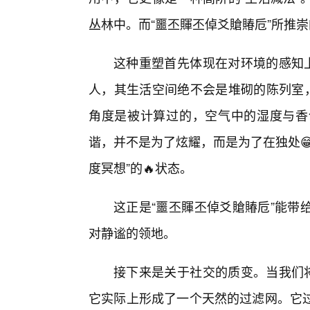
丛林中。而“噩丕賱丕倬爻賶賰卮”所推
这种重塑首先体现在对环境的感知上
人，其生活空间绝不会是堆砌的陈列室
角度是被计算过的，空气中的湿度与香
谐，并不是为了炫耀，而是为了在独处
度冥想”的🔥状态。
这正是“噩丕賱丕倬爻賶賰卮”能带
对静谧的领地。
接下来是关于社交的质变。当我们将
它实际上形成了一个天然的过滤网。它